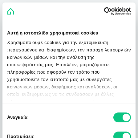
Αυτή η ιστοσελίδα χρησιμοποιεί cookies
Χρησιμοποιούμε cookies για την εξατομίκευση
περιεχομένου και διαφημίσεων, την παροχή λειτουργιών
κοινωνικών μέσων και την ανάλυση της
επισκεψιμότητάς μας. Επιπλέον, μοιραζόμαστε
πληροφορίες που αφορούν τον τρόπο που
χρησιμοποιείτε τον ιστότοπό μας με συνεργάτες
κοινωνικών μέσων, διαφήμισης και αναλύσεων, οι
οποίοι ενδεχομένως να τις συνδυάσουν με άλλες
πληροφορίες που τους έχετε παραχωρήσει ή τις οποίες
έχουν συλλέξει σε σχέση με την από μέρους σας χρήση
Επιλογή
των υπηρεσιών τους.
Αναγκαία
συγκατάθεσης
Προτιμήσεις