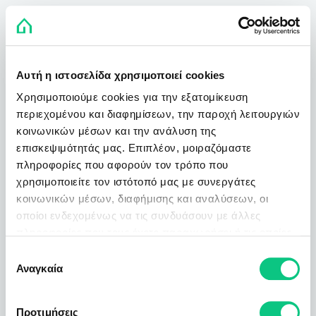
Αυτή η ιστοσελίδα χρησιμοποιεί cookies
Χρησιμοποιούμε cookies για την εξατομίκευση
περιεχομένου και διαφημίσεων, την παροχή λειτουργιών
κοινωνικών μέσων και την ανάλυση της
επισκεψιμότητάς μας. Επιπλέον, μοιραζόμαστε
πληροφορίες που αφορούν τον τρόπο που
χρησιμοποιείτε τον ιστότοπό μας με συνεργάτες
κοινωνικών μέσων, διαφήμισης και αναλύσεων, οι
οποίοι ενδεχομένως να τις συνδυάσουν με άλλες
πληροφορίες που τους έχετε παραχωρήσει ή τις οποίες
έχουν συλλέξει σε σχέση με την από μέρους σας χρήση
Επιλογή
των υπηρεσιών τους.
Αναγκαία
συγκατάθεσης
Προτιμήσεις