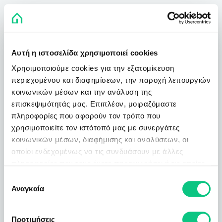
Αυτή η ιστοσελίδα χρησιμοποιεί cookies
Χρησιμοποιούμε cookies για την εξατομίκευση
περιεχομένου και διαφημίσεων, την παροχή λειτουργιών
κοινωνικών μέσων και την ανάλυση της
επισκεψιμότητάς μας. Επιπλέον, μοιραζόμαστε
πληροφορίες που αφορούν τον τρόπο που
χρησιμοποιείτε τον ιστότοπό μας με συνεργάτες
κοινωνικών μέσων, διαφήμισης και αναλύσεων, οι
οποίοι ενδεχομένως να τις συνδυάσουν με άλλες
πληροφορίες που τους έχετε παραχωρήσει ή τις οποίες
έχουν συλλέξει σε σχέση με την από μέρους σας χρήση
Επιλογή
των υπηρεσιών τους.
Αναγκαία
συγκατάθεσης
Προτιμήσεις