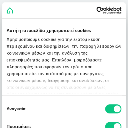
Αυτή η ιστοσελίδα χρησιμοποιεί cookies
Χρησιμοποιούμε cookies για την εξατομίκευση
περιεχομένου και διαφημίσεων, την παροχή λειτουργιών
κοινωνικών μέσων και την ανάλυση της
επισκεψιμότητάς μας. Επιπλέον, μοιραζόμαστε
πληροφορίες που αφορούν τον τρόπο που
χρησιμοποιείτε τον ιστότοπό μας με συνεργάτες
κοινωνικών μέσων, διαφήμισης και αναλύσεων, οι
οποίοι ενδεχομένως να τις συνδυάσουν με άλλες
πληροφορίες που τους έχετε παραχωρήσει ή τις οποίες
έχουν συλλέξει σε σχέση με την από μέρους σας χρήση
Επιλογή
των υπηρεσιών τους.
Αναγκαία
συγκατάθεσης
Προτιμήσεις