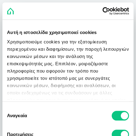
Αυτή η ιστοσελίδα χρησιμοποιεί cookies
Χρησιμοποιούμε cookies για την εξατομίκευση
περιεχομένου και διαφημίσεων, την παροχή λειτουργιών
κοινωνικών μέσων και την ανάλυση της
επισκεψιμότητάς μας. Επιπλέον, μοιραζόμαστε
πληροφορίες που αφορούν τον τρόπο που
χρησιμοποιείτε τον ιστότοπό μας με συνεργάτες
κοινωνικών μέσων, διαφήμισης και αναλύσεων, οι
οποίοι ενδεχομένως να τις συνδυάσουν με άλλες
πληροφορίες που τους έχετε παραχωρήσει ή τις οποίες
έχουν συλλέξει σε σχέση με την από μέρους σας χρήση
Επιλογή
των υπηρεσιών τους.
Αναγκαία
συγκατάθεσης
Προτιμήσεις