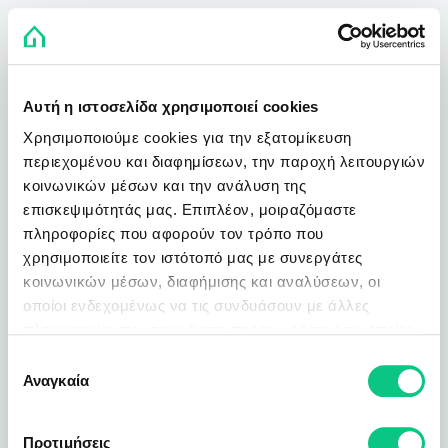
Αυτή η ιστοσελίδα χρησιμοποιεί cookies
Χρησιμοποιούμε cookies για την εξατομίκευση
περιεχομένου και διαφημίσεων, την παροχή λειτουργιών
κοινωνικών μέσων και την ανάλυση της
επισκεψιμότητάς μας. Επιπλέον, μοιραζόμαστε
πληροφορίες που αφορούν τον τρόπο που
χρησιμοποιείτε τον ιστότοπό μας με συνεργάτες
κοινωνικών μέσων, διαφήμισης και αναλύσεων, οι
οποίοι ενδεχομένως να τις συνδυάσουν με άλλες
πληροφορίες που τους έχετε παραχωρήσει ή τις οποίες
έχουν συλλέξει σε σχέση με την από μέρους σας χρήση
Επιλογή
των υπηρεσιών τους.
Αναγκαία
συγκατάθεσης
Προτιμήσεις