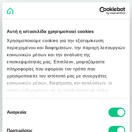
Αυτή η ιστοσελίδα χρησιμοποιεί cookies
Χρησιμοποιούμε cookies για την εξατομίκευση
περιεχομένου και διαφημίσεων, την παροχή λειτουργιών
κοινωνικών μέσων και την ανάλυση της
επισκεψιμότητάς μας. Επιπλέον, μοιραζόμαστε
πληροφορίες που αφορούν τον τρόπο που
χρησιμοποιείτε τον ιστότοπό μας με συνεργάτες
κοινωνικών μέσων, διαφήμισης και αναλύσεων, οι
οποίοι ενδεχομένως να τις συνδυάσουν με άλλες
πληροφορίες που τους έχετε παραχωρήσει ή τις οποίες
έχουν συλλέξει σε σχέση με την από μέρους σας χρήση
Επιλογή
των υπηρεσιών τους.
Αναγκαία
συγκατάθεσης
Προτιμήσεις