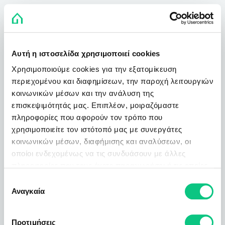
Αυτή η ιστοσελίδα χρησιμοποιεί cookies
Χρησιμοποιούμε cookies για την εξατομίκευση
περιεχομένου και διαφημίσεων, την παροχή λειτουργιών
κοινωνικών μέσων και την ανάλυση της
επισκεψιμότητάς μας. Επιπλέον, μοιραζόμαστε
πληροφορίες που αφορούν τον τρόπο που
χρησιμοποιείτε τον ιστότοπό μας με συνεργάτες
κοινωνικών μέσων, διαφήμισης και αναλύσεων, οι
οποίοι ενδεχομένως να τις συνδυάσουν με άλλες
πληροφορίες που τους έχετε παραχωρήσει ή τις οποίες
έχουν συλλέξει σε σχέση με την από μέρους σας χρήση
Επιλογή
των υπηρεσιών τους.
Αναγκαία
συγκατάθεσης
Προτιμήσεις