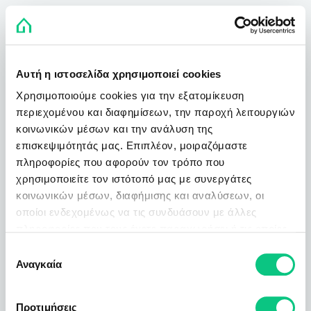
Αυτή η ιστοσελίδα χρησιμοποιεί cookies
Χρησιμοποιούμε cookies για την εξατομίκευση
περιεχομένου και διαφημίσεων, την παροχή λειτουργιών
κοινωνικών μέσων και την ανάλυση της
επισκεψιμότητάς μας. Επιπλέον, μοιραζόμαστε
πληροφορίες που αφορούν τον τρόπο που
χρησιμοποιείτε τον ιστότοπό μας με συνεργάτες
κοινωνικών μέσων, διαφήμισης και αναλύσεων, οι
οποίοι ενδεχομένως να τις συνδυάσουν με άλλες
πληροφορίες που τους έχετε παραχωρήσει ή τις οποίες
έχουν συλλέξει σε σχέση με την από μέρους σας χρήση
Επιλογή
των υπηρεσιών τους.
Αναγκαία
συγκατάθεσης
Προτιμήσεις