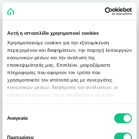
Αυτή η ιστοσελίδα χρησιμοποιεί cookies
Χρησιμοποιούμε cookies για την εξατομίκευση
περιεχομένου και διαφημίσεων, την παροχή λειτουργιών
κοινωνικών μέσων και την ανάλυση της
επισκεψιμότητάς μας. Επιπλέον, μοιραζόμαστε
πληροφορίες που αφορούν τον τρόπο που
χρησιμοποιείτε τον ιστότοπό μας με συνεργάτες
κοινωνικών μέσων, διαφήμισης και αναλύσεων, οι
οποίοι ενδεχομένως να τις συνδυάσουν με άλλες
πληροφορίες που τους έχετε παραχωρήσει ή τις οποίες
έχουν συλλέξει σε σχέση με την από μέρους σας χρήση
Επιλογή
των υπηρεσιών τους.
Αναγκαία
συγκατάθεσης
Προτιμήσεις