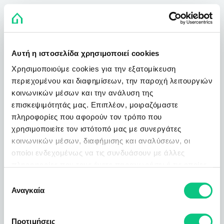
Αυτή η ιστοσελίδα χρησιμοποιεί cookies
Χρησιμοποιούμε cookies για την εξατομίκευση
περιεχομένου και διαφημίσεων, την παροχή λειτουργιών
κοινωνικών μέσων και την ανάλυση της
επισκεψιμότητάς μας. Επιπλέον, μοιραζόμαστε
πληροφορίες που αφορούν τον τρόπο που
χρησιμοποιείτε τον ιστότοπό μας με συνεργάτες
κοινωνικών μέσων, διαφήμισης και αναλύσεων, οι
οποίοι ενδεχομένως να τις συνδυάσουν με άλλες
πληροφορίες που τους έχετε παραχωρήσει ή τις οποίες
έχουν συλλέξει σε σχέση με την από μέρους σας χρήση
Επιλογή
των υπηρεσιών τους.
Αναγκαία
συγκατάθεσης
Προτιμήσεις