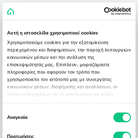
Αυτή η ιστοσελίδα χρησιμοποιεί cookies
Χρησιμοποιούμε cookies για την εξατομίκευση
περιεχομένου και διαφημίσεων, την παροχή λειτουργιών
κοινωνικών μέσων και την ανάλυση της
επισκεψιμότητάς μας. Επιπλέον, μοιραζόμαστε
πληροφορίες που αφορούν τον τρόπο που
χρησιμοποιείτε τον ιστότοπό μας με συνεργάτες
κοινωνικών μέσων, διαφήμισης και αναλύσεων, οι
οποίοι ενδεχομένως να τις συνδυάσουν με άλλες
πληροφορίες που τους έχετε παραχωρήσει ή τις οποίες
έχουν συλλέξει σε σχέση με την από μέρους σας χρήση
Επιλογή
των υπηρεσιών τους.
Αναγκαία
συγκατάθεσης
Προτιμήσεις