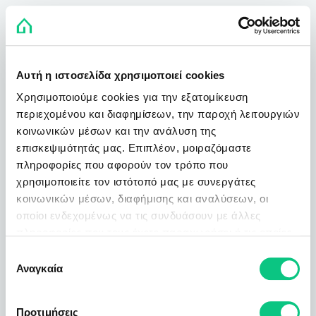
Αυτή η ιστοσελίδα χρησιμοποιεί cookies
Χρησιμοποιούμε cookies για την εξατομίκευση
περιεχομένου και διαφημίσεων, την παροχή λειτουργιών
κοινωνικών μέσων και την ανάλυση της
επισκεψιμότητάς μας. Επιπλέον, μοιραζόμαστε
πληροφορίες που αφορούν τον τρόπο που
χρησιμοποιείτε τον ιστότοπό μας με συνεργάτες
κοινωνικών μέσων, διαφήμισης και αναλύσεων, οι
οποίοι ενδεχομένως να τις συνδυάσουν με άλλες
πληροφορίες που τους έχετε παραχωρήσει ή τις οποίες
έχουν συλλέξει σε σχέση με την από μέρους σας χρήση
Επιλογή
των υπηρεσιών τους.
Αναγκαία
συγκατάθεσης
Προτιμήσεις