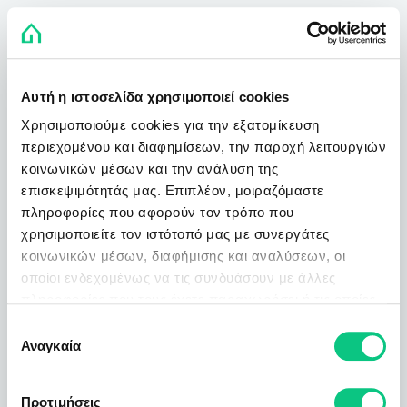
Αυτή η ιστοσελίδα χρησιμοποιεί cookies
Χρησιμοποιούμε cookies για την εξατομίκευση
περιεχομένου και διαφημίσεων, την παροχή λειτουργιών
κοινωνικών μέσων και την ανάλυση της
επισκεψιμότητάς μας. Επιπλέον, μοιραζόμαστε
πληροφορίες που αφορούν τον τρόπο που
χρησιμοποιείτε τον ιστότοπό μας με συνεργάτες
κοινωνικών μέσων, διαφήμισης και αναλύσεων, οι
οποίοι ενδεχομένως να τις συνδυάσουν με άλλες
πληροφορίες που τους έχετε παραχωρήσει ή τις οποίες
έχουν συλλέξει σε σχέση με την από μέρους σας χρήση
Επιλογή
των υπηρεσιών τους.
Αναγκαία
συγκατάθεσης
Προτιμήσεις