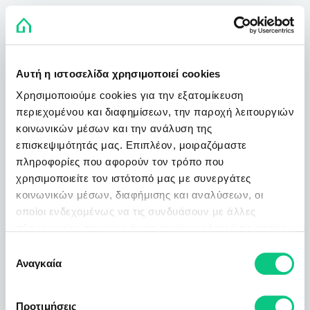
Αυτή η ιστοσελίδα χρησιμοποιεί cookies
Χρησιμοποιούμε cookies για την εξατομίκευση
περιεχομένου και διαφημίσεων, την παροχή λειτουργιών
κοινωνικών μέσων και την ανάλυση της
επισκεψιμότητάς μας. Επιπλέον, μοιραζόμαστε
πληροφορίες που αφορούν τον τρόπο που
χρησιμοποιείτε τον ιστότοπό μας με συνεργάτες
κοινωνικών μέσων, διαφήμισης και αναλύσεων, οι
οποίοι ενδεχομένως να τις συνδυάσουν με άλλες
πληροφορίες που τους έχετε παραχωρήσει ή τις οποίες
έχουν συλλέξει σε σχέση με την από μέρους σας χρήση
Επιλογή
των υπηρεσιών τους.
Αναγκαία
συγκατάθεσης
Προτιμήσεις