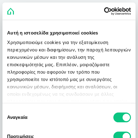
Αυτή η ιστοσελίδα χρησιμοποιεί cookies
Χρησιμοποιούμε cookies για την εξατομίκευση
περιεχομένου και διαφημίσεων, την παροχή λειτουργιών
κοινωνικών μέσων και την ανάλυση της
επισκεψιμότητάς μας. Επιπλέον, μοιραζόμαστε
πληροφορίες που αφορούν τον τρόπο που
χρησιμοποιείτε τον ιστότοπό μας με συνεργάτες
κοινωνικών μέσων, διαφήμισης και αναλύσεων, οι
οποίοι ενδεχομένως να τις συνδυάσουν με άλλες
πληροφορίες που τους έχετε παραχωρήσει ή τις οποίες
έχουν συλλέξει σε σχέση με την από μέρους σας χρήση
Επιλογή
των υπηρεσιών τους.
Αναγκαία
συγκατάθεσης
Προτιμήσεις