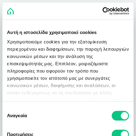
Αυτή η ιστοσελίδα χρησιμοποιεί cookies
Χρησιμοποιούμε cookies για την εξατομίκευση
περιεχομένου και διαφημίσεων, την παροχή λειτουργιών
κοινωνικών μέσων και την ανάλυση της
επισκεψιμότητάς μας. Επιπλέον, μοιραζόμαστε
πληροφορίες που αφορούν τον τρόπο που
χρησιμοποιείτε τον ιστότοπό μας με συνεργάτες
κοινωνικών μέσων, διαφήμισης και αναλύσεων, οι
οποίοι ενδεχομένως να τις συνδυάσουν με άλλες
πληροφορίες που τους έχετε παραχωρήσει ή τις οποίες
έχουν συλλέξει σε σχέση με την από μέρους σας χρήση
Επιλογή
των υπηρεσιών τους.
Αναγκαία
συγκατάθεσης
Προτιμήσεις