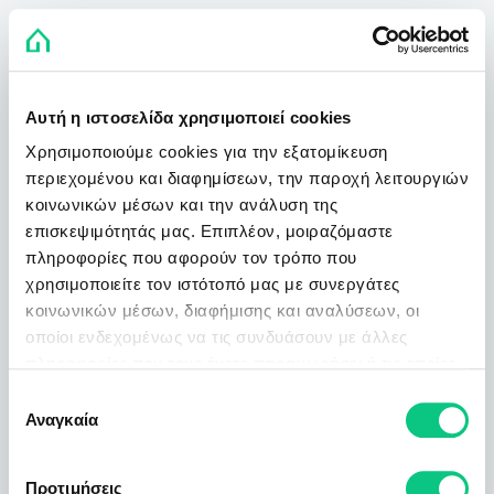
Αυτή η ιστοσελίδα χρησιμοποιεί cookies
Χρησιμοποιούμε cookies για την εξατομίκευση
περιεχομένου και διαφημίσεων, την παροχή λειτουργιών
κοινωνικών μέσων και την ανάλυση της
επισκεψιμότητάς μας. Επιπλέον, μοιραζόμαστε
πληροφορίες που αφορούν τον τρόπο που
χρησιμοποιείτε τον ιστότοπό μας με συνεργάτες
κοινωνικών μέσων, διαφήμισης και αναλύσεων, οι
οποίοι ενδεχομένως να τις συνδυάσουν με άλλες
πληροφορίες που τους έχετε παραχωρήσει ή τις οποίες
έχουν συλλέξει σε σχέση με την από μέρους σας χρήση
Επιλογή
των υπηρεσιών τους.
Αναγκαία
συγκατάθεσης
Προτιμήσεις