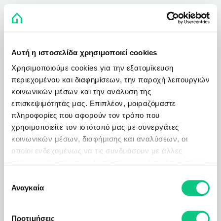
Αυτή η ιστοσελίδα χρησιμοποιεί cookies
Χρησιμοποιούμε cookies για την εξατομίκευση
περιεχομένου και διαφημίσεων, την παροχή λειτουργιών
κοινωνικών μέσων και την ανάλυση της
επισκεψιμότητάς μας. Επιπλέον, μοιραζόμαστε
πληροφορίες που αφορούν τον τρόπο που
χρησιμοποιείτε τον ιστότοπό μας με συνεργάτες
κοινωνικών μέσων, διαφήμισης και αναλύσεων, οι
οποίοι ενδεχομένως να τις συνδυάσουν με άλλες
πληροφορίες που τους έχετε παραχωρήσει ή τις οποίες
έχουν συλλέξει σε σχέση με την από μέρους σας χρήση
Επιλογή
των υπηρεσιών τους.
Αναγκαία
συγκατάθεσης
Προτιμήσεις