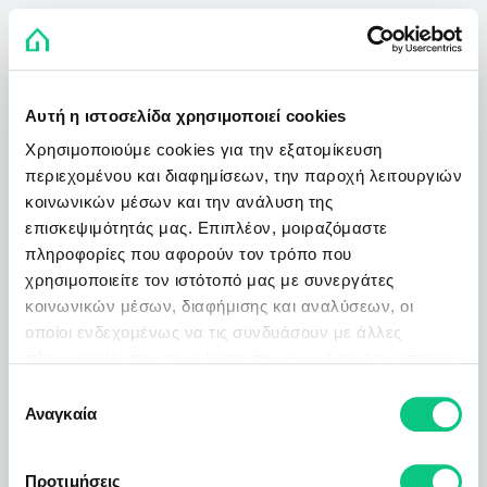
Αυτή η ιστοσελίδα χρησιμοποιεί cookies
Χρησιμοποιούμε cookies για την εξατομίκευση
περιεχομένου και διαφημίσεων, την παροχή λειτουργιών
κοινωνικών μέσων και την ανάλυση της
επισκεψιμότητάς μας. Επιπλέον, μοιραζόμαστε
πληροφορίες που αφορούν τον τρόπο που
χρησιμοποιείτε τον ιστότοπό μας με συνεργάτες
κοινωνικών μέσων, διαφήμισης και αναλύσεων, οι
οποίοι ενδεχομένως να τις συνδυάσουν με άλλες
πληροφορίες που τους έχετε παραχωρήσει ή τις οποίες
έχουν συλλέξει σε σχέση με την από μέρους σας χρήση
Επιλογή
των υπηρεσιών τους.
Αναγκαία
συγκατάθεσης
Προτιμήσεις