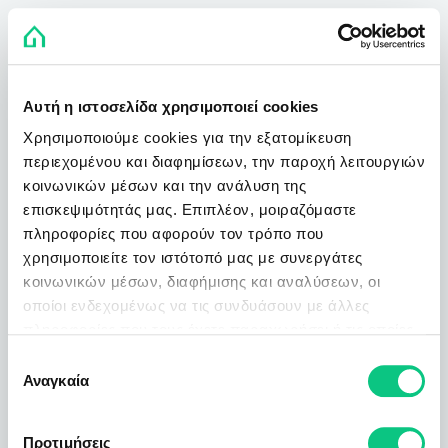
Αυτή η ιστοσελίδα χρησιμοποιεί cookies
Χρησιμοποιούμε cookies για την εξατομίκευση
περιεχομένου και διαφημίσεων, την παροχή λειτουργιών
κοινωνικών μέσων και την ανάλυση της
επισκεψιμότητάς μας. Επιπλέον, μοιραζόμαστε
πληροφορίες που αφορούν τον τρόπο που
χρησιμοποιείτε τον ιστότοπό μας με συνεργάτες
κοινωνικών μέσων, διαφήμισης και αναλύσεων, οι
οποίοι ενδεχομένως να τις συνδυάσουν με άλλες
πληροφορίες που τους έχετε παραχωρήσει ή τις οποίες
έχουν συλλέξει σε σχέση με την από μέρους σας χρήση
Επιλογή
των υπηρεσιών τους.
Αναγκαία
συγκατάθεσης
Προτιμήσεις