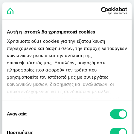
Αυτή η ιστοσελίδα χρησιμοποιεί cookies
Χρησιμοποιούμε cookies για την εξατομίκευση
περιεχομένου και διαφημίσεων, την παροχή λειτουργιών
κοινωνικών μέσων και την ανάλυση της
επισκεψιμότητάς μας. Επιπλέον, μοιραζόμαστε
πληροφορίες που αφορούν τον τρόπο που
χρησιμοποιείτε τον ιστότοπό μας με συνεργάτες
κοινωνικών μέσων, διαφήμισης και αναλύσεων, οι
οποίοι ενδεχομένως να τις συνδυάσουν με άλλες
πληροφορίες που τους έχετε παραχωρήσει ή τις οποίες
έχουν συλλέξει σε σχέση με την από μέρους σας χρήση
Επιλογή
των υπηρεσιών τους.
Αναγκαία
συγκατάθεσης
Προτιμήσεις