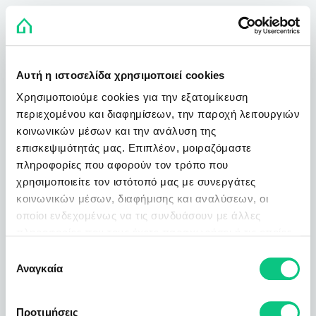
Αυτή η ιστοσελίδα χρησιμοποιεί cookies
Χρησιμοποιούμε cookies για την εξατομίκευση
περιεχομένου και διαφημίσεων, την παροχή λειτουργιών
κοινωνικών μέσων και την ανάλυση της
επισκεψιμότητάς μας. Επιπλέον, μοιραζόμαστε
πληροφορίες που αφορούν τον τρόπο που
χρησιμοποιείτε τον ιστότοπό μας με συνεργάτες
κοινωνικών μέσων, διαφήμισης και αναλύσεων, οι
οποίοι ενδεχομένως να τις συνδυάσουν με άλλες
πληροφορίες που τους έχετε παραχωρήσει ή τις οποίες
έχουν συλλέξει σε σχέση με την από μέρους σας χρήση
Επιλογή
των υπηρεσιών τους.
Αναγκαία
συγκατάθεσης
Προτιμήσεις