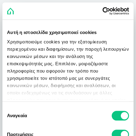
Αυτή η ιστοσελίδα χρησιμοποιεί cookies
Χρησιμοποιούμε cookies για την εξατομίκευση
περιεχομένου και διαφημίσεων, την παροχή λειτουργιών
κοινωνικών μέσων και την ανάλυση της
επισκεψιμότητάς μας. Επιπλέον, μοιραζόμαστε
πληροφορίες που αφορούν τον τρόπο που
χρησιμοποιείτε τον ιστότοπό μας με συνεργάτες
κοινωνικών μέσων, διαφήμισης και αναλύσεων, οι
οποίοι ενδεχομένως να τις συνδυάσουν με άλλες
πληροφορίες που τους έχετε παραχωρήσει ή τις οποίες
έχουν συλλέξει σε σχέση με την από μέρους σας χρήση
Επιλογή
των υπηρεσιών τους.
Αναγκαία
συγκατάθεσης
Προτιμήσεις