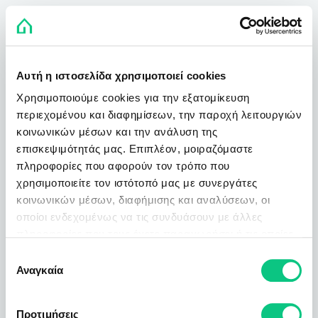
Αυτή η ιστοσελίδα χρησιμοποιεί cookies
Χρησιμοποιούμε cookies για την εξατομίκευση
περιεχομένου και διαφημίσεων, την παροχή λειτουργιών
κοινωνικών μέσων και την ανάλυση της
επισκεψιμότητάς μας. Επιπλέον, μοιραζόμαστε
πληροφορίες που αφορούν τον τρόπο που
χρησιμοποιείτε τον ιστότοπό μας με συνεργάτες
κοινωνικών μέσων, διαφήμισης και αναλύσεων, οι
οποίοι ενδεχομένως να τις συνδυάσουν με άλλες
πληροφορίες που τους έχετε παραχωρήσει ή τις οποίες
έχουν συλλέξει σε σχέση με την από μέρους σας χρήση
Επιλογή
των υπηρεσιών τους.
Αναγκαία
συγκατάθεσης
Προτιμήσεις