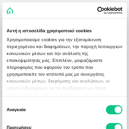
Αυτή η ιστοσελίδα χρησιμοποιεί cookies
Χρησιμοποιούμε cookies για την εξατομίκευση
περιεχομένου και διαφημίσεων, την παροχή λειτουργιών
κοινωνικών μέσων και την ανάλυση της
επισκεψιμότητάς μας. Επιπλέον, μοιραζόμαστε
πληροφορίες που αφορούν τον τρόπο που
χρησιμοποιείτε τον ιστότοπό μας με συνεργάτες
κοινωνικών μέσων, διαφήμισης και αναλύσεων, οι
οποίοι ενδεχομένως να τις συνδυάσουν με άλλες
πληροφορίες που τους έχετε παραχωρήσει ή τις οποίες
έχουν συλλέξει σε σχέση με την από μέρους σας χρήση
Επιλογή
των υπηρεσιών τους.
Αναγκαία
συγκατάθεσης
Προτιμήσεις