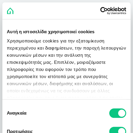
Αυτή η ιστοσελίδα χρησιμοποιεί cookies
Χρησιμοποιούμε cookies για την εξατομίκευση
περιεχομένου και διαφημίσεων, την παροχή λειτουργιών
κοινωνικών μέσων και την ανάλυση της
επισκεψιμότητάς μας. Επιπλέον, μοιραζόμαστε
πληροφορίες που αφορούν τον τρόπο που
χρησιμοποιείτε τον ιστότοπό μας με συνεργάτες
κοινωνικών μέσων, διαφήμισης και αναλύσεων, οι
οποίοι ενδεχομένως να τις συνδυάσουν με άλλες
πληροφορίες που τους έχετε παραχωρήσει ή τις οποίες
έχουν συλλέξει σε σχέση με την από μέρους σας χρήση
Επιλογή
των υπηρεσιών τους.
Αναγκαία
συγκατάθεσης
Προτιμήσεις